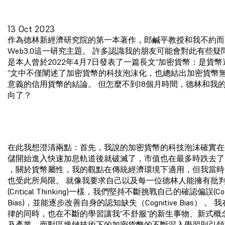
13 Oct 2023
作為德林新經濟研究院的第一本著作，郎鹹平教授和我不約而
Web3.0這一研究主題。 許多認識我的朋友可能會對此有些
是本人曾於2022年4月7日發表了一篇長文“加密貨幣：是貨
”文中不僅闡述了加密貨幣的科技泡沫化，也總結出加密貨幣
意義的信用貨幣的結論。 但怎麼不到18個月時間，德林和我
向了？
在此我想澄清兩點：首先，我說的加密貨幣的科技泡沫確實在
儲開始進入快速加息軌道後就破滅了，市值也在最多時跌去了
，關於貨幣屬性，我的觀點在傳統經濟環境下適用，但我當時
也受此所局限。 就像我要求自己以及每一位德林人能擁有批
(Critical Thinking)一樣，我們堅持不斷挑戰自己的確認偏誤(Conf
Bias)，並能逐步改善自身的認知缺失（Cognitive Bias） 。
律的同時，也在不斷的學習讓我“不舒服”的新生事物、新式概
及產業，而對區塊鏈技術下的加密貨幣的不斷深入學習則引領