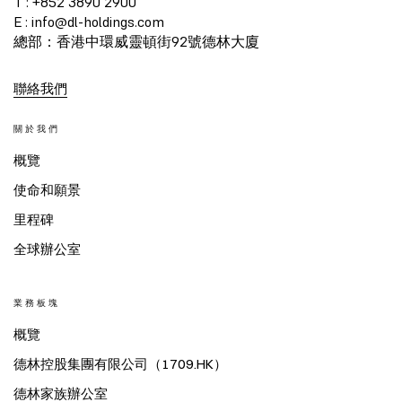
T : +852 3890 2900
E : info@dl-holdings.com
總部：香港中環威靈頓街92號德林大廈
聯絡我們
關於我們
概覽
使命和願景
里程碑
全球辦公室
業務板塊
概覽
德林控股集團有限公司（1709.HK）
德林家族辦公室